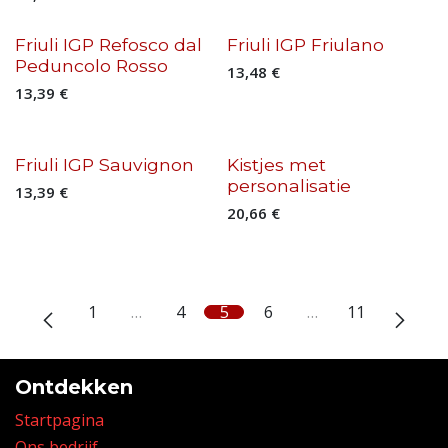
Friuli IGP Refosco dal
Friuli IGP Friulano
Peduncolo Rosso
13,48
€
13,39
€
Friuli IGP Sauvignon
Kistjes met
personalisatie
13,39
€
20,66
€
1
…
4
5
6
…
11
Ontdekken
Startpagina
Ons bedrijf