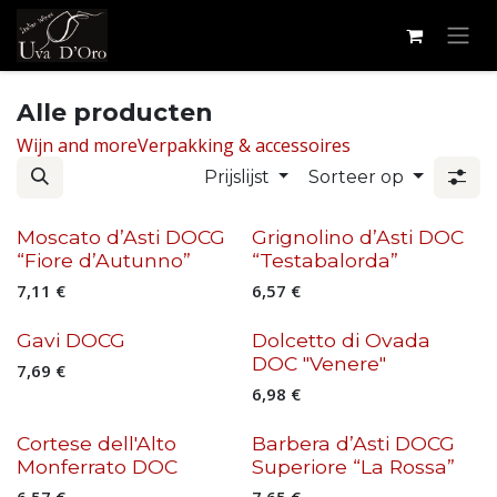
Overslaan naar inhoud
Alle producten
Wijn and more
Verpakking & accessoires
Prijslijst
Sorteer op
Moscato d’Asti DOCG
Grignolino d’Asti DOC
“Fiore d’Autunno”
“Testabalorda”
7,11
€
6,57
€
Gavi DOCG
Dolcetto di Ovada
DOC "Venere"
7,69
€
6,98
€
Cortese dell'Alto
Barbera d’Asti DOCG
Monferrato DOC
Superiore “La Rossa”
6,57
€
7,65
€