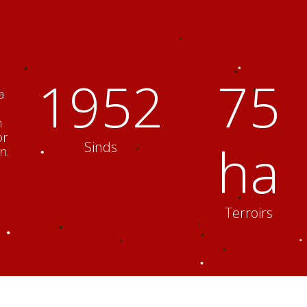
1952
75
a
n
or
ha
Sinds
n.
Terroirs