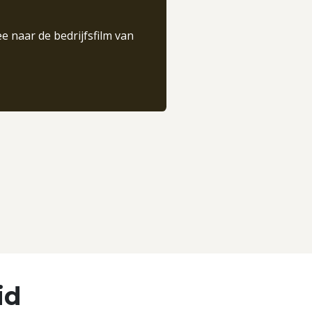
e naar de bedrijfsfilm van
id