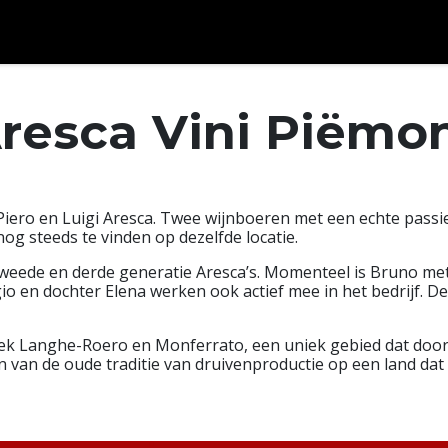
ken en meer...
Over ons
Afspraak
Contact
resca Vini Piëmo
 Piero en Luigi Aresca. Twee wijnboeren met een echte pass
 nog steeds te vinden op dezelfde locatie.
weede en derde generatie Aresca’s. Momenteel is Bruno met 
o en dochter Elena werken ook actief mee in het bedrijf. De
eek Langhe-Roero en Monferrato, een uniek gebied dat door
 van de oude traditie van druivenproductie op een land da