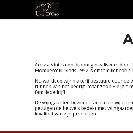
Overslaan naar inhoud
Shop
Wijnhuizen, stre
A
Aresca Vini is een droom gerealiseerd door
Mombercelli. Sinds 1952 is dit familiebedrijf
Nu wordt de wijnmakerij bestuurd door de t
runnen van het bedrijf, maar zoon Piergiorgi
familiebedrijf!
De wijngaarden bevinden zich in de wijnstr
getuigen de heuvels bedekt met wijngaarden
kwaliteit van zijn producten.