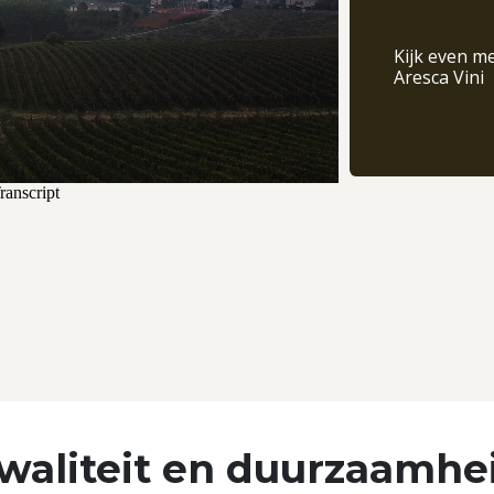
Kijk even me
Aresca Vini
waliteit en duurzaamhe