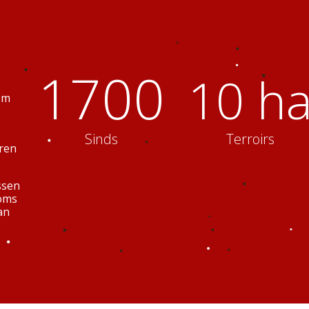
1700
10 h
 m
Sinds
Terroirs
ren
ssen
soms
an