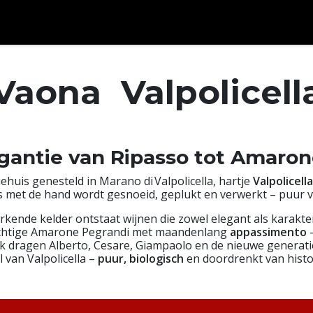
ken en meer...
Over ons
Afspraak
Contact
Vaona Valpolicell
egantie van Ripasso tot Amaron
­huis genesteld in Marano di Valpolicella, hartje
Valpolicell
s met de hand wordt gesnoeid, geplukt en verwerkt – puur v
nde kelder ontstaat wijnen die zowel elegant als karaktervol
chtige Amarone Pegrandi met maandenlang
appassimento
–
k dragen Alberto, Cesare, Giampaolo en de nieuwe generatie 
l van Valpolicella –
puur, biologisch
en doordrenkt van histo