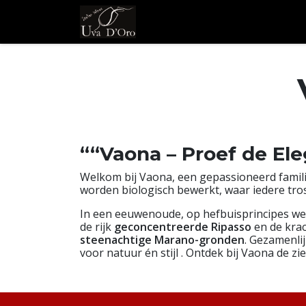
Overslaan naar inhoud
Shop
Wijnhuizen, stre
““Vaona – Proef de El
Welkom bij Vaona, een gepassioneerd familie
worden biologisch bewerkt, waar iedere tro
In een eeuwenoude, op hefbuisprincipes werke
de rijk
geconcentreerde Ripasso
en de kra
steenachtige Marano-gronden
. Gezamenlij
voor natuur én stijl . Ontdek bij Vaona de zie