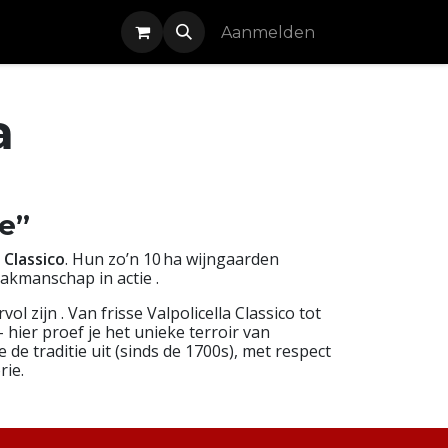
Cursussen
Aanmelden
a
e”
a Classico
. Hun zo’n 10 ha wijngaarden
akmanschap in actie .
 zijn . Van frisse Valpolicella Classico tot
 hier proef je het unieke terroir van
de traditie uit (sinds de 1700s), met respect
rie.