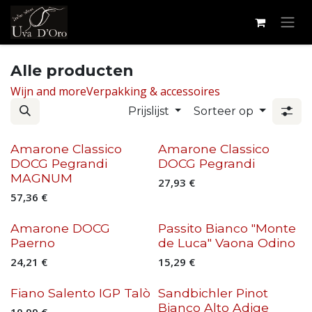
Overslaan naar inhoud
Alle producten
Wijn and more
Verpakking & accessoires
Prijslijst
Sorteer op
Bio
Bio
Amarone Classico
Amarone Classico
DOCG Pegrandi
DOCG Pegrandi
MAGNUM
27,93
€
57,36
€
Bio
Bio
Amarone DOCG
Passito Bianco "Monte
Paerno
de Luca" Vaona Odino
24,21
€
15,29
€
Fiano Salento IGP Talò
Sandbichler Pinot
Bianco Alto Adige
10,99
€