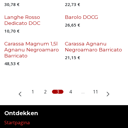
30,78
€
22,73
€
Langhe Rosso
Barolo DOCG
Dedicato DOC
26,65
€
10,70
€
Carassa Magnum 1,5l
Carassa Agnanu
Agnanu Negroamaro
Negroamaro Barricato
Barricato
21,15
€
48,53
€
1
2
3
4
…
11
Ontdekken
Startpagina