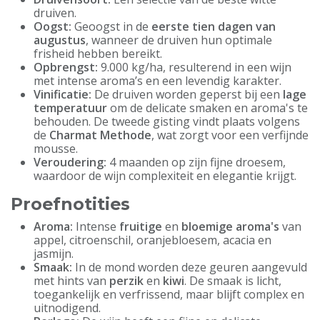
druiven.
Oogst:
Geoogst in de
eerste tien dagen van
augustus
, wanneer de druiven hun optimale
frisheid hebben bereikt.
Opbrengst:
9.000 kg/ha, resulterend in een wijn
met intense aroma’s en een levendig karakter.
Vinificatie:
De druiven worden geperst bij een
lage
temperatuur
om de delicate smaken en aroma's te
behouden. De tweede gisting vindt plaats volgens
de
Charmat Methode
, wat zorgt voor een verfijnde
mousse.
Veroudering:
4 maanden op zijn fijne droesem,
waardoor de wijn complexiteit en elegantie krijgt.
Proefnotities
Aroma:
Intense
fruitige
en
bloemige aroma's
van
appel, citroenschil, oranjebloesem, acacia en
jasmijn.
Smaak:
In de mond worden deze geuren aangevuld
met hints van
perzik
en
kiwi
. De smaak is licht,
toegankelijk en verfrissend, maar blijft complex en
uitnodigend.