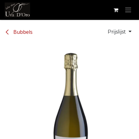
Overslaan naar inhoud
Bubbels
Prijslijst