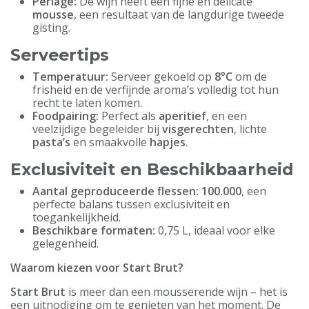
Perlage:
De wijn heeft een fijne en delicate
mousse
, een resultaat van de langdurige tweede
gisting.
Serveertips
Temperatuur:
Serveer gekoeld op
8°C
om de
frisheid en de verfijnde aroma’s volledig tot hun
recht te laten komen.
Foodpairing:
Perfect als
aperitief
, en een
veelzijdige begeleider bij
visgerechten
, lichte
pasta’s
en smaakvolle
hapjes
.
Exclusiviteit en Beschikbaarheid
Aantal geproduceerde flessen:
100.000
, een
perfecte balans tussen exclusiviteit en
toegankelijkheid.
Beschikbare formaten:
0,75 L, ideaal voor elke
gelegenheid.
Waarom kiezen voor Start Brut?
Start Brut
is meer dan een mousserende wijn – het is
een uitnodiging om te genieten van het moment. De