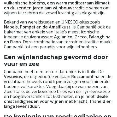
vulkanische bodems, een warm mediterraan klimaat
en duizenden jaren aan wijnbouwtraditie
samen om
wijnen te creëren die zowel krachtig als elegant zijn.
Bekend van wereldsteden en UNESCO-sites zoals
Napels, Pompeï en de Amalfikust
, is Campanië ook de
bakermat van enkele van Italië’s meest iconische
inheemse druivenrassen:
Aglianico, Greco, Falanghina
en Fiano
. Deze combinatie van terroir en traditie maakt
Campanië tot een paradijs voor wijnliefhebbers.
Een wijnlandschap gevormd door
vuur en zee
Campanië heeft een terroir dat uniek is in Italië. De
Vesuvius
, de uitgedoofde vulkaan
Roccamonfina
en de
vruchtbare heuvels rond
Irpinia
zorgen voor minerale
bodems vol karakter. Voeg daarbij de warme zon van
Zuid-Italië, de verkoelende bries van de Tyrreense zee
en hoogteverschillen tot 600 meter, en je hebt
ideale
omstandigheden voor wijnen met kracht, frisheid en
lange levensduur
.
De koningin van rood: Aglianico en