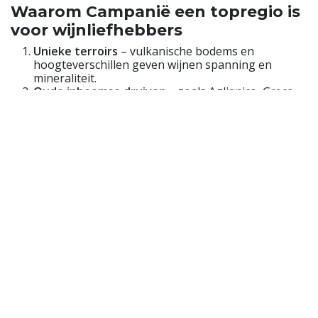
Waarom Campanië een topregio is
voor wijnliefhebbers
Unieke terroirs
– vulkanische bodems en
hoogteverschillen geven wijnen spanning en
mineraliteit.
Oude inheemse druiven
– zoals Aglianico, Greco,
Fiano en Falanghina, die nergens anders zo goed
tot hun recht komen.
Kracht én elegantie
– rode wijnen met structuur
en lange levensduur, witte wijnen met frisse zuren
en aromatische finesse.
Prijs-kwaliteitverhouding
– in vergelijking met
Toscane en Piemonte zijn Campanische topwijnen
nog steeds betaalbaar.
Wereldberoemde culinaire cultuur
– de perfecte
combinatie met lokale gerechten.
Proef Campanië in je glas
Taurasi DOCG Riserva
– een krachtige, complexe
rode wijn met een bewaarpotentieel van 10+ jaar.
Greco di Tufo DOCG
– fris, mineraal en
aromatisch; ideaal bij vis en zeevruchten.