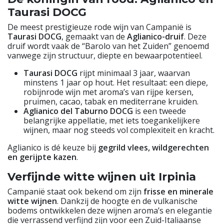
Taurasi DOCG
De meest prestigieuze rode wijn van Campanië is
Taurasi DOCG
, gemaakt van de
Aglianico-druif
. Deze
druif wordt vaak de “Barolo van het Zuiden” genoemd
vanwege zijn structuur, diepte en bewaarpotentieel.
Taurasi DOCG
rijpt minimaal 3 jaar, waarvan
minstens 1 jaar op hout. Het resultaat: een diepe,
robijnrode wijn met aroma’s van rijpe kersen,
pruimen, cacao, tabak en mediterrane kruiden.
Aglianico del Taburno DOCG
is een tweede
belangrijke appellatie, met iets toegankelijkere
wijnen, maar nog steeds vol complexiteit en kracht.
Aglianico is dé keuze bij
gegrild vlees, wildgerechten
en gerijpte kazen
.
Verfijnde witte wijnen uit Irpinia
Campanië staat ook bekend om zijn
frisse en minerale
witte wijnen
. Dankzij de hoogte en de vulkanische
bodems ontwikkelen deze wijnen aroma’s en elegantie
die verrassend verfijnd zijn voor een Zuid-Italiaanse