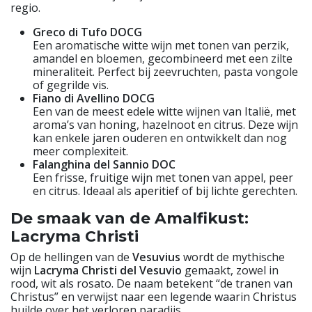
regio.
Greco di Tufo DOCG
Een aromatische witte wijn met tonen van perzik,
amandel en bloemen, gecombineerd met een zilte
mineraliteit. Perfect bij zeevruchten, pasta vongole
of gegrilde vis.
Fiano di Avellino DOCG
Een van de meest edele witte wijnen van Italië, met
aroma’s van honing, hazelnoot en citrus. Deze wijn
kan enkele jaren ouderen en ontwikkelt dan nog
meer complexiteit.
Falanghina del Sannio DOC
Een frisse, fruitige wijn met tonen van appel, peer
en citrus. Ideaal als aperitief of bij lichte gerechten.
De smaak van de Amalfikust:
Lacryma Christi
Op de hellingen van de
Vesuvius
wordt de mythische
wijn
Lacryma Christi del Vesuvio
gemaakt, zowel in
rood, wit als rosato. De naam betekent “de tranen van
Christus” en verwijst naar een legende waarin Christus
huilde over het verloren paradijs.