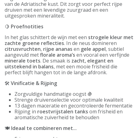
van de Adriatische kust. Dit zorgt voor perfect rijpe
druiven met een levendige zuurgraad en een
uitgesproken mineraliteit.
🍋
Proefnotities
In het glas schittert de wijn met een
strogele kleur met
zachte groene reflecties
. In de neus domineren
citrusvruchten
,
rijpe ananas
en
gele appel
, subtiel
aangevuld met
florale aroma’s
en vooral een verfijnde
minerale toets
. De smaak is
zacht, elegant en
uitstekend in balans
, met een mooie frisheid die
perfect blijft hangen tot in de lange afdronk.
🛠️
Vinificatie & Rijping
Zorgvuldige handmatige oogst 🍇
Strenge druivenselectie voor optimale kwaliteit
13 dagen maceratie en gecontroleerde fermentatie
Rijping in
roestvrijstalen tanks
om frisheid en
aromatische zuiverheid te behouden
🍽️
Ideaal te combineren met...