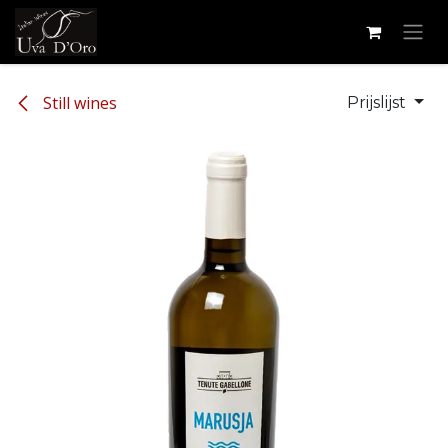
Overslaan naar inhoud
Still wines
Prijslijst