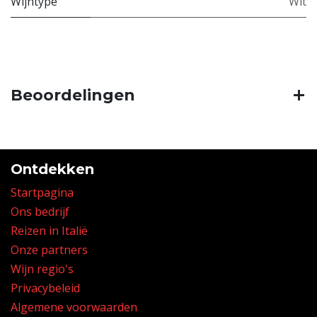
Wijntype
Wit
Beoordelingen
Ontdekken
Startpagina
Ons bedrijf
Reizen in Italië
Onze partners
Wijn regio's
Privacybeleid
Algemene voorwaarden