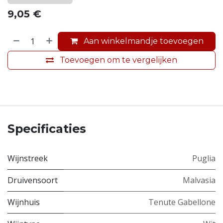
9,05
€
Aan winkelmandje toevoegen
Toevoegen om te vergelijken
Specificaties
Wijnstreek
Puglia
Druivensoort
Malvasia
Wijnhuis
Tenute Gabellone