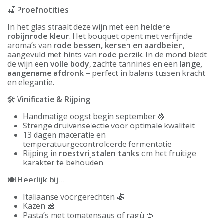
🍒
Proefnotities
In het glas straalt deze wijn met een
heldere
robijnrode kleur
. Het bouquet opent met verfijnde
aroma’s van
rode bessen, kersen en aardbeien
,
aangevuld met hints van
rode perzik
. In de mond biedt
de wijn een
volle body
, zachte tannines en een
lange,
aangename afdronk
– perfect in balans tussen kracht
en elegantie.
🛠️
Vinificatie & Rijping
Handmatige oogst begin september 🍇
Strenge druivenselectie voor optimale kwaliteit
13 dagen maceratie en
temperatuurgecontroleerde fermentatie
Rijping in
roestvrijstalen tanks
om het fruitige
karakter te behouden
🍽️
Heerlijk bij...
Italiaanse voorgerechten 🍝
Kazen 🧀
Pasta’s met tomatensaus of ragù 🍅