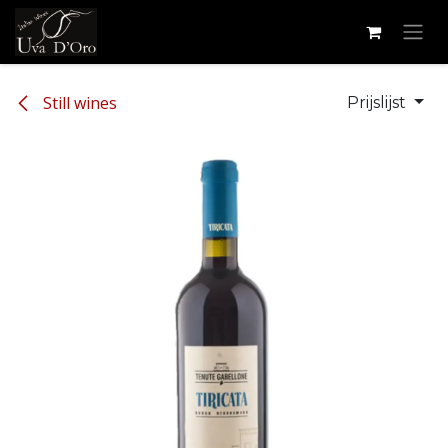
Overslaan naar inhoud
Still wines
Prijslijst