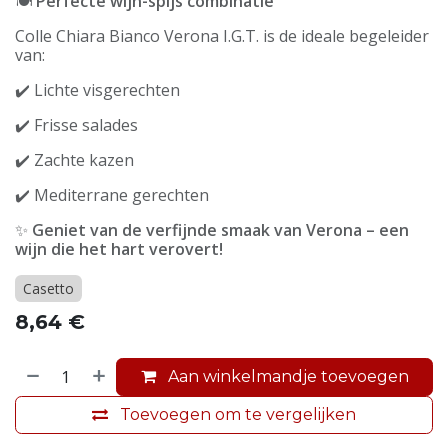
🍽
Perfecte wijn-spijs combinatie
Colle Chiara Bianco Verona I.G.T. is de ideale begeleider
van:
✔️ Lichte visgerechten
✔️ Frisse salades
✔️ Zachte kazen
✔️ Mediterrane gerechten
✨
Geniet van de verfijnde smaak van Verona – een
wijn die het hart verovert!
Casetto
8,64
€
Aan winkelmandje toevoegen
Toevoegen om te vergelijken