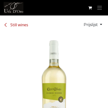
Overslaan naar inhoud
Still wines
Prijslijst