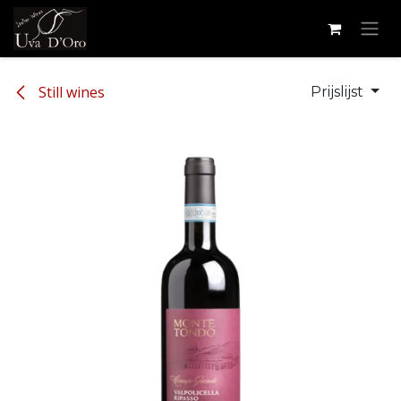
Overslaan naar inhoud
Still wines
Prijslijst