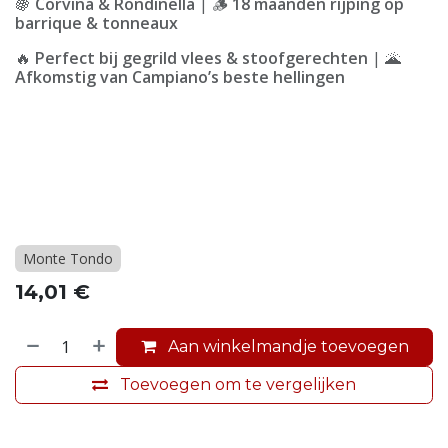
🍇
Corvina & Rondinella
| 🪵
18 maanden rijping op
barrique & tonneaux
🔥
Perfect bij gegrild vlees & stoofgerechten
| 🌋
Afkomstig van Campiano’s beste hellingen
Monte Tondo
14,01
€
Aan winkelmandje toevoegen
Toevoegen om te vergelijken