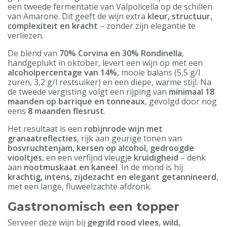
een tweede fermentatie van Valpolicella op de schillen
van Amarone. Dit geeft de wijn extra
kleur, structuur,
complexiteit en kracht
– zonder zijn elegantie te
verliezen.
De blend van
70% Corvina en 30% Rondinella
,
handgeplukt in oktober, levert een wijn op met een
alcoholpercentage van 14%
, mooie balans (5,5 g/l
zuren, 3,2 g/l restsuiker) en een diepe, warme stijl. Na
de tweede vergisting volgt een rijping van
minimaal 18
maanden op barrique en tonneaux
, gevolgd door nog
eens
8 maanden flesrust
.
Het resultaat is een
robijnrode wijn met
granaatreflecties
, rijk aan geurige tonen van
bosvruchtenjam, kersen op alcohol, gedroogde
viooltjes
, en een verfijnd vleugje
kruidigheid
– denk
aan
nootmuskaat en kaneel
. In de mond is hij
krachtig, intens, zijdezacht en elegant getannineerd
,
met een lange, fluweelzachte afdronk.
Gastronomisch een topper
Serveer deze wijn bij
gegrild rood vlees, wild,