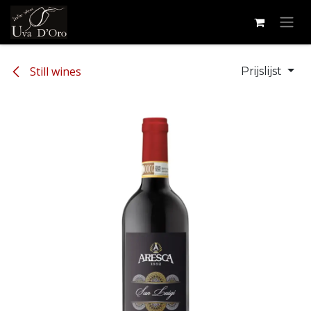
Overslaan naar inhoud
Still wines
Prijslijst