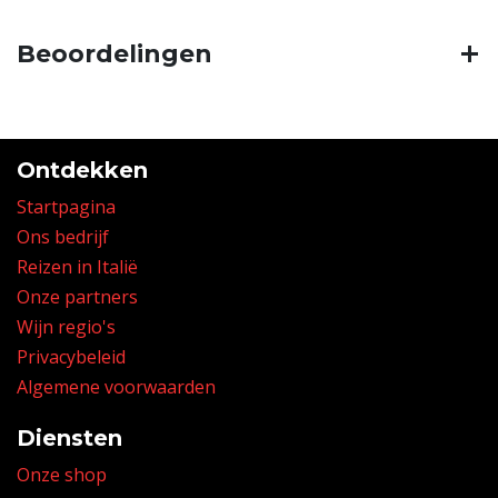
Beoordelingen
Ontdekken
Startpagina
Ons bedrijf
Reizen in Italië
Onze partners
Wijn regio's
Privacybeleid
Algemene voorwaarden
Diensten
Onze shop