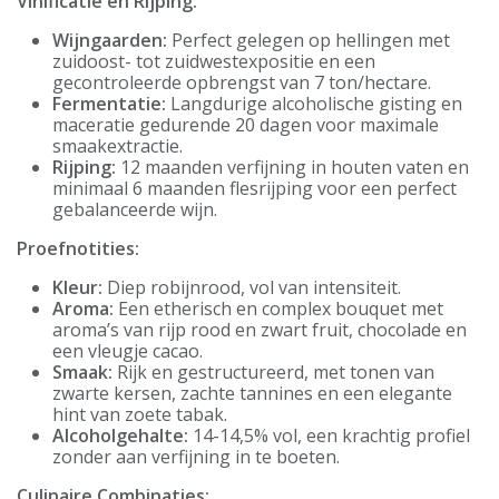
Vinificatie en Rijping:
Wijngaarden:
Perfect gelegen op hellingen met
zuidoost- tot zuidwestexpositie en een
gecontroleerde opbrengst van 7 ton/hectare.
Fermentatie:
Langdurige alcoholische gisting en
maceratie gedurende 20 dagen voor maximale
smaakextractie.
Rijping:
12 maanden verfijning in houten vaten en
minimaal 6 maanden flesrijping voor een perfect
gebalanceerde wijn.
Proefnotities:
Kleur:
Diep robijnrood, vol van intensiteit.
Aroma:
Een etherisch en complex bouquet met
aroma’s van rijp rood en zwart fruit, chocolade en
een vleugje cacao.
Smaak:
Rijk en gestructureerd, met tonen van
zwarte kersen, zachte tannines en een elegante
hint van zoete tabak.
Alcoholgehalte:
14-14,5% vol, een krachtig profiel
zonder aan verfijning in te boeten.
Culinaire Combinaties: