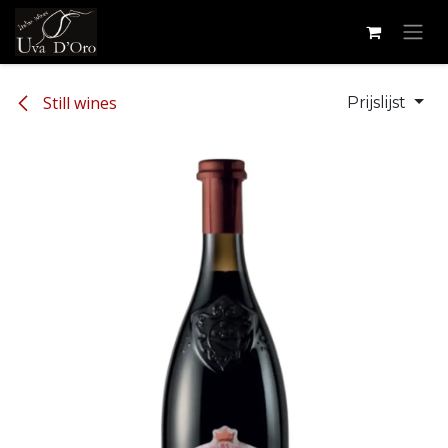
Overslaan naar inhoud
Still wines
Prijslijst