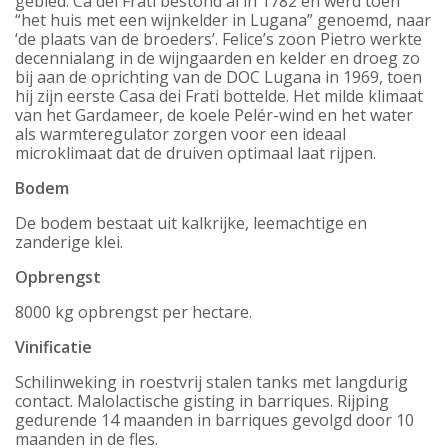
gebied. Cà dei Frati bestond al in 1782 en werd toen
“het huis met een wijnkelder in Lugana” genoemd, naar
‘de plaats van de broeders’. Felice’s zoon Pietro werkte
decennialang in de wijngaarden en kelder en droeg zo
bij aan de oprichting van de DOC Lugana in 1969, toen
hij zijn eerste Casa dei Frati bottelde. Het milde klimaat
van het Gardameer, de koele Pelér-wind en het water
als warmteregulator zorgen voor een ideaal
microklimaat dat de druiven optimaal laat rijpen.
Bodem
De bodem bestaat uit kalkrijke, leemachtige en
zanderige klei.
Opbrengst
8000 kg opbrengst per hectare.
Vinificatie
Schilinweking in roestvrij stalen tanks met langdurig
contact. Malolactische gisting in barriques. Rijping
gedurende 14 maanden in barriques gevolgd door 10
maanden in de fles.