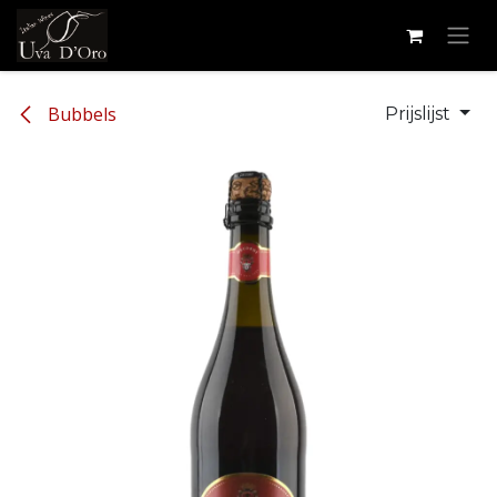
Overslaan naar inhoud
Bubbels
Prijslijst