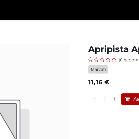
ken en meer...
Over ons
Afspraak
Contact
Apripista Ap
(0 beoord
Marcati
11,16
€
Aa