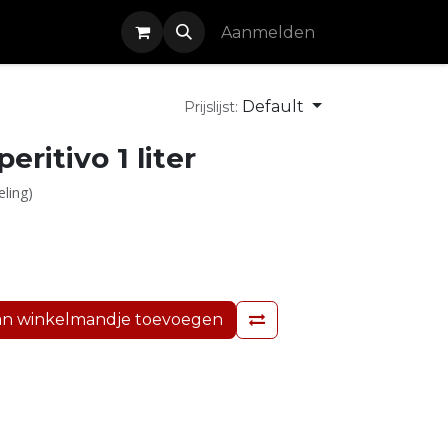
Cursussen
Aanmelden
Default
Prijslijst:
eritivo 1 liter
eling)
n winkelmandje toevoegen