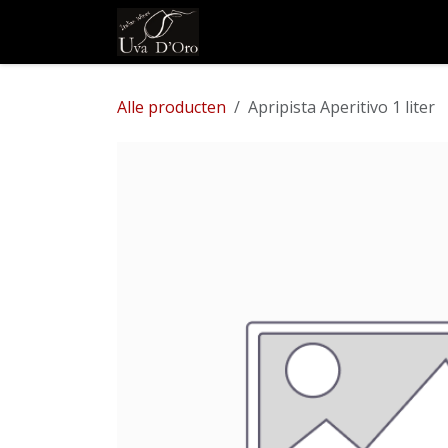
Overslaan naar inhoud
Shop
Wijnhuizen, stre
Alle producten
Apripista Aperitivo 1 liter