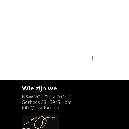
Wie zijn we
N&W VOF "Uva D'Oro"
Gerhees 33, 3945 Ham
info@uvadoro.be